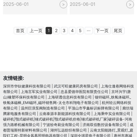
2025-06-01
2025-06-01
>
>
首页
上一页
1
2
3
4
5
···
下一页
尾页
友情链接:
深圳市华钛健康科技有限公司
|
武汉可旺健康药房有限公司
|
上海仕逢巷网络科技
有限公司
|
上海言军实业有限公司
|
忠县爱德华医院有限责任公司
|
京环兴宇(唐
山)橡塑环保科技有限公司
|
上海研透信息科技有限公司
|
镍锌磁环_铁氧体磁环_
铁氧体磁棒_EMI磁环_磁环销售网-太仓市科翔电子有限公司
|
杭州轻云网络科技
有限公司
|
温州巨浪泵阀制造有限公司
|
平顶山市亨鑫标识标牌有限公司
|
廊坊瑞
腾家电服务有限公司
|
云南泰源丰新能源科技有限公司
|
上海乘申实业有限公司
|
破碎机|颚式破碎机|锤式破碎机|颚式破碎机价格|锤式破碎机厂家|破碎设备-河南
强力路桥机械有限公司
|
宁波纷奇刷业有限公司
|
济南双佰数控设备有限公司
|
成
都普瑞斯特新材料有限公司
|
湖州弘远纺织有限公司
|
云南太阳能路灯_景观灯_庭
院灯工程-昆明金凤凰照明电器有限公司
|
深圳全球星电子有限公司
|
惠州市惠城