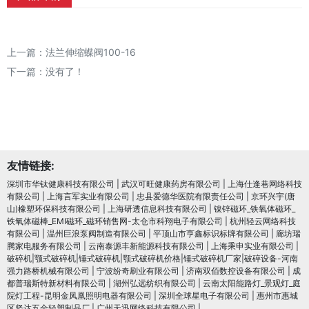
上一篇：
法兰伸缩蝶阀100-16
下一篇：没有了！
友情链接:
深圳市华钛健康科技有限公司
|
武汉可旺健康药房有限公司
|
上海仕逢巷网络科技
有限公司
|
上海言军实业有限公司
|
忠县爱德华医院有限责任公司
|
京环兴宇(唐
山)橡塑环保科技有限公司
|
上海研透信息科技有限公司
|
镍锌磁环_铁氧体磁环_
铁氧体磁棒_EMI磁环_磁环销售网-太仓市科翔电子有限公司
|
杭州轻云网络科技
有限公司
|
温州巨浪泵阀制造有限公司
|
平顶山市亨鑫标识标牌有限公司
|
廊坊瑞
腾家电服务有限公司
|
云南泰源丰新能源科技有限公司
|
上海乘申实业有限公司
|
破碎机|颚式破碎机|锤式破碎机|颚式破碎机价格|锤式破碎机厂家|破碎设备-河南
强力路桥机械有限公司
|
宁波纷奇刷业有限公司
|
济南双佰数控设备有限公司
|
成
都普瑞斯特新材料有限公司
|
湖州弘远纺织有限公司
|
云南太阳能路灯_景观灯_庭
院灯工程-昆明金凤凰照明电器有限公司
|
深圳全球星电子有限公司
|
惠州市惠城
区坚达五金轻塑制品厂
|
广州天迅网络科技有限公司
|