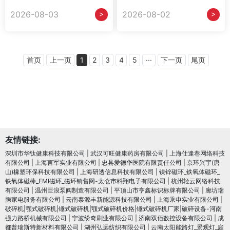
>
>
2026-08-03
2026-08-02
首页
上一页
1
2
3
4
5
···
下一页
尾页
友情链接:
深圳市华钛健康科技有限公司
|
武汉可旺健康药房有限公司
|
上海仕逢巷网络科技
有限公司
|
上海言军实业有限公司
|
忠县爱德华医院有限责任公司
|
京环兴宇(唐
山)橡塑环保科技有限公司
|
上海研透信息科技有限公司
|
镍锌磁环_铁氧体磁环_
铁氧体磁棒_EMI磁环_磁环销售网-太仓市科翔电子有限公司
|
杭州轻云网络科技
有限公司
|
温州巨浪泵阀制造有限公司
|
平顶山市亨鑫标识标牌有限公司
|
廊坊瑞
腾家电服务有限公司
|
云南泰源丰新能源科技有限公司
|
上海乘申实业有限公司
|
破碎机|颚式破碎机|锤式破碎机|颚式破碎机价格|锤式破碎机厂家|破碎设备-河南
强力路桥机械有限公司
|
宁波纷奇刷业有限公司
|
济南双佰数控设备有限公司
|
成
都普瑞斯特新材料有限公司
|
湖州弘远纺织有限公司
|
云南太阳能路灯_景观灯_庭