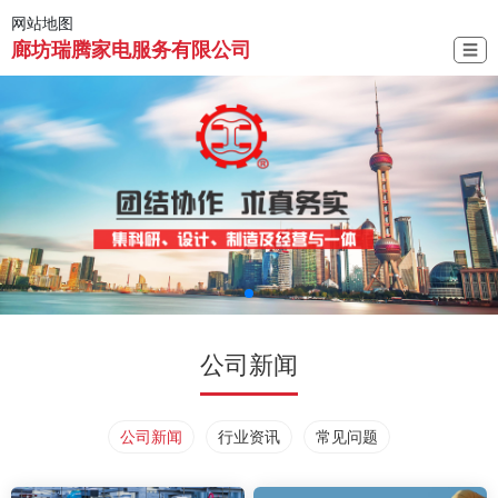
网站地图
廊坊瑞腾家电服务有限公司
☰
公司新闻
公司新闻
行业资讯
常见问题