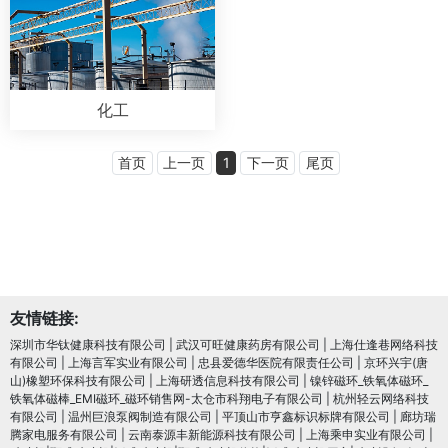
化工
首页
上一页
1
下一页
尾页
友情链接:
深圳市华钛健康科技有限公司
|
武汉可旺健康药房有限公司
|
上海仕逢巷网络科技
有限公司
|
上海言军实业有限公司
|
忠县爱德华医院有限责任公司
|
京环兴宇(唐
山)橡塑环保科技有限公司
|
上海研透信息科技有限公司
|
镍锌磁环_铁氧体磁环_
铁氧体磁棒_EMI磁环_磁环销售网-太仓市科翔电子有限公司
|
杭州轻云网络科技
有限公司
|
温州巨浪泵阀制造有限公司
|
平顶山市亨鑫标识标牌有限公司
|
廊坊瑞
腾家电服务有限公司
|
云南泰源丰新能源科技有限公司
|
上海乘申实业有限公司
|