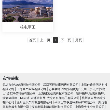
核电军工
首页
上一页
1
下一页
尾页
友情链接:
深圳市华钛健康科技有限公司
|
武汉可旺健康药房有限公司
|
上海仕逢巷网络科技
有限公司
|
上海言军实业有限公司
|
忠县爱德华医院有限责任公司
|
京环兴宇(唐
山)橡塑环保科技有限公司
|
上海研透信息科技有限公司
|
镍锌磁环_铁氧体磁环_
铁氧体磁棒_EMI磁环_磁环销售网-太仓市科翔电子有限公司
|
杭州轻云网络科技
有限公司
|
温州巨浪泵阀制造有限公司
|
平顶山市亨鑫标识标牌有限公司
|
廊坊瑞
腾家电服务有限公司
|
云南泰源丰新能源科技有限公司
|
上海乘申实业有限公司
|