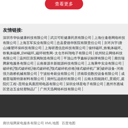
查看更多
友情链接:
深圳市华钛健康科技有限公司
|
武汉可旺健康药房有限公司
|
上海仕逢巷网络科技
有限公司
|
上海言军实业有限公司
|
忠县爱德华医院有限责任公司
|
京环兴宇(唐
山)橡塑环保科技有限公司
|
上海研透信息科技有限公司
|
镍锌磁环_铁氧体磁环_
铁氧体磁棒_EMI磁环_磁环销售网-太仓市科翔电子有限公司
|
杭州轻云网络科技
有限公司
|
温州巨浪泵阀制造有限公司
|
平顶山市亨鑫标识标牌有限公司
|
廊坊瑞
腾家电服务有限公司
|
云南泰源丰新能源科技有限公司
|
上海乘申实业有限公司
|
破碎机|颚式破碎机|锤式破碎机|颚式破碎机价格|锤式破碎机厂家|破碎设备-河南
强力路桥机械有限公司
|
宁波纷奇刷业有限公司
|
济南双佰数控设备有限公司
|
成
都普瑞斯特新材料有限公司
|
湖州弘远纺织有限公司
|
云南太阳能路灯_景观灯_庭
院灯工程-昆明金凤凰照明电器有限公司
|
深圳全球星电子有限公司
|
惠州市惠城
区坚达五金轻塑制品厂
|
广州天迅网络科技有限公司
|
廊坊瑞腾家电服务有限公司
XML地图
百度地图