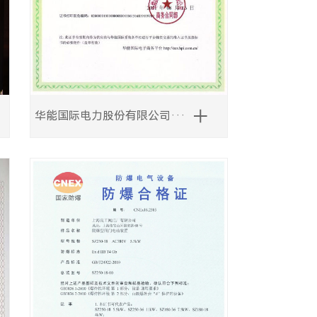
华能国际电力股份有限公司···