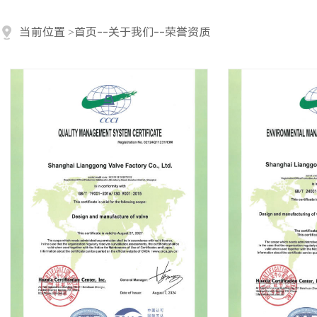
当前位置
>
首页
--
关于我们
--
荣誉资质