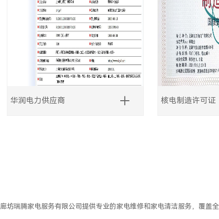
华润电力供应商
核电制造许可证（
廊坊瑞腾家电服务有限公司提供专业的家电维修和家电清洁服务，覆盖全