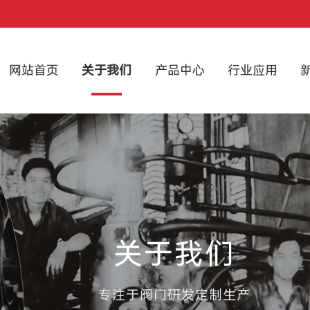
网站首页
关于我们
产品中心
行业应用
关于我们
专注于阀门研发定制生产