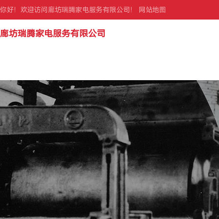
你好！欢迎访问廊坊瑞腾家电服务有限公司！
网站地图
廊坊瑞腾家电服务有限公司