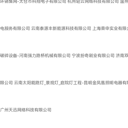
环销售网-太仓市科翔电子有限公司
杭州轻云网络科技有限公司
温
电服务有限公司
云南泰源丰新能源科技有限公司
上海乘申实业有限
破碎设备-河南强力路桥机械有限公司
宁波纷奇刷业有限公司
济南
限公司
云南太阳能路灯_景观灯_庭院灯工程-昆明金凤凰照明电器有
广州天迅网络科技有限公司