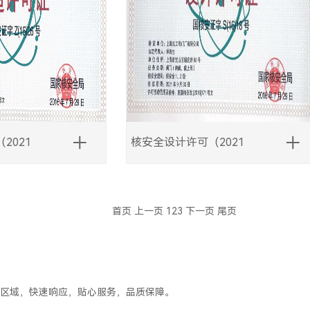
2021
核安全设计许可（2021
首页
上一页
1
2
3
下一页
尾页
区域，快速响应，贴心服务，品质保障。