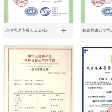
环境管理体系认证证书2
职业健康安全管理