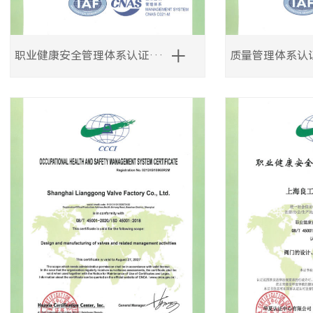
职业健康安全管理体系认证···
质量管理体系认