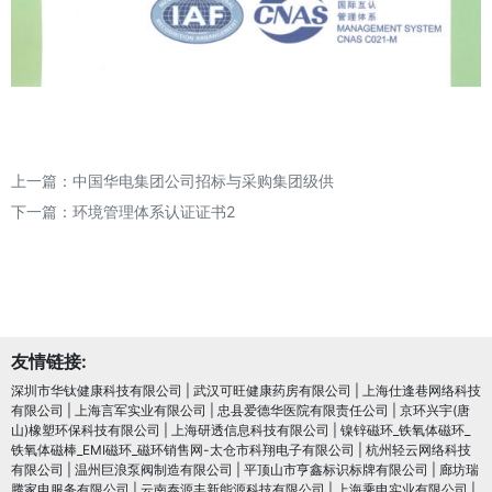
上一篇：
中国华电集团公司招标与采购集团级供
下一篇：
环境管理体系认证证书2
友情链接:
深圳市华钛健康科技有限公司
|
武汉可旺健康药房有限公司
|
上海仕逢巷网络科技
有限公司
|
上海言军实业有限公司
|
忠县爱德华医院有限责任公司
|
京环兴宇(唐
山)橡塑环保科技有限公司
|
上海研透信息科技有限公司
|
镍锌磁环_铁氧体磁环_
铁氧体磁棒_EMI磁环_磁环销售网-太仓市科翔电子有限公司
|
杭州轻云网络科技
有限公司
|
温州巨浪泵阀制造有限公司
|
平顶山市亨鑫标识标牌有限公司
|
廊坊瑞
腾家电服务有限公司
|
云南泰源丰新能源科技有限公司
|
上海乘申实业有限公司
|