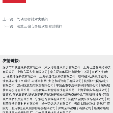
上一篇：
气动硬密封对夹蝶阀
下一篇：
法兰三偏心多层次硬密封蝶阀
友情链接:
深圳市华钛健康科技有限公司
|
武汉可旺健康药房有限公司
|
上海仕逢巷网络科技
有限公司
|
上海言军实业有限公司
|
忠县爱德华医院有限责任公司
|
京环兴宇(唐
山)橡塑环保科技有限公司
|
上海研透信息科技有限公司
|
镍锌磁环_铁氧体磁环_
铁氧体磁棒_EMI磁环_磁环销售网-太仓市科翔电子有限公司
|
杭州轻云网络科技
有限公司
|
温州巨浪泵阀制造有限公司
|
平顶山市亨鑫标识标牌有限公司
|
廊坊瑞
腾家电服务有限公司
|
云南泰源丰新能源科技有限公司
|
上海乘申实业有限公司
|
破碎机|颚式破碎机|锤式破碎机|颚式破碎机价格|锤式破碎机厂家|破碎设备-河南
强力路桥机械有限公司
|
宁波纷奇刷业有限公司
|
济南双佰数控设备有限公司
|
成
都普瑞斯特新材料有限公司
|
湖州弘远纺织有限公司
|
云南太阳能路灯_景观灯_庭
院灯工程-昆明金凤凰照明电器有限公司
|
深圳全球星电子有限公司
|
惠州市惠城
区坚达五金轻塑制品厂
|
广州天迅网络科技有限公司
|