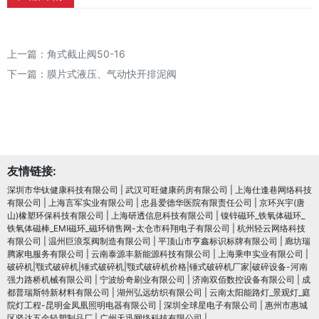
上一篇：
角式截止阀50-16
下一篇：
膜片式液压、气动快开排泥阀
友情链接:
深圳市华钛健康科技有限公司
|
武汉可旺健康药房有限公司
|
上海仕逢巷网络科技
有限公司
|
上海言军实业有限公司
|
忠县爱德华医院有限责任公司
|
京环兴宇(唐
山)橡塑环保科技有限公司
|
上海研透信息科技有限公司
|
镍锌磁环_铁氧体磁环_
铁氧体磁棒_EMI磁环_磁环销售网-太仓市科翔电子有限公司
|
杭州轻云网络科技
有限公司
|
温州巨浪泵阀制造有限公司
|
平顶山市亨鑫标识标牌有限公司
|
廊坊瑞
腾家电服务有限公司
|
云南泰源丰新能源科技有限公司
|
上海乘申实业有限公司
|
破碎机|颚式破碎机|锤式破碎机|颚式破碎机价格|锤式破碎机厂家|破碎设备-河南
强力路桥机械有限公司
|
宁波纷奇刷业有限公司
|
济南双佰数控设备有限公司
|
成
都普瑞斯特新材料有限公司
|
湖州弘远纺织有限公司
|
云南太阳能路灯_景观灯_庭
院灯工程-昆明金凤凰照明电器有限公司
|
深圳全球星电子有限公司
|
惠州市惠城
区坚达五金轻塑制品厂
|
广州天迅网络科技有限公司
|