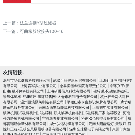
上一篇：
法兰连接Y型过滤器
下一篇：
可曲橡胶软接头100-16
友情链接:
深圳市华钛健康科技有限公司
|
武汉可旺健康药房有限公司
|
上海仕逢巷网络科技
有限公司
|
上海言军实业有限公司
|
忠县爱德华医院有限责任公司
|
京环兴宇(唐
山)橡塑环保科技有限公司
|
上海研透信息科技有限公司
|
镍锌磁环_铁氧体磁环_
铁氧体磁棒_EMI磁环_磁环销售网-太仓市科翔电子有限公司
|
杭州轻云网络科技
有限公司
|
温州巨浪泵阀制造有限公司
|
平顶山市亨鑫标识标牌有限公司
|
廊坊瑞
腾家电服务有限公司
|
云南泰源丰新能源科技有限公司
|
上海乘申实业有限公司
|
破碎机|颚式破碎机|锤式破碎机|颚式破碎机价格|锤式破碎机厂家|破碎设备-河南
强力路桥机械有限公司
|
宁波纷奇刷业有限公司
|
济南双佰数控设备有限公司
|
成
都普瑞斯特新材料有限公司
|
湖州弘远纺织有限公司
|
云南太阳能路灯_景观灯_庭
院灯工程-昆明金凤凰照明电器有限公司
|
深圳全球星电子有限公司
|
惠州市惠城
区坚达五金轻塑制品厂
|
广州天迅网络科技有限公司
|