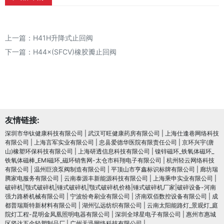
上一篇：
H41H升降式止回阀
下一篇：
H44×(SFCV)橡胶瓣止回阀
友情链接:
深圳市华钛健康科技有限公司
|
武汉可旺健康药房有限公司
|
上海仕逢巷网络科技
有限公司
|
上海言军实业有限公司
|
忠县爱德华医院有限责任公司
|
京环兴宇(唐
山)橡塑环保科技有限公司
|
上海研透信息科技有限公司
|
镍锌磁环_铁氧体磁环_
铁氧体磁棒_EMI磁环_磁环销售网-太仓市科翔电子有限公司
|
杭州轻云网络科技
有限公司
|
温州巨浪泵阀制造有限公司
|
平顶山市亨鑫标识标牌有限公司
|
廊坊瑞
腾家电服务有限公司
|
云南泰源丰新能源科技有限公司
|
上海乘申实业有限公司
|
破碎机|颚式破碎机|锤式破碎机|颚式破碎机价格|锤式破碎机厂家|破碎设备-河南
强力路桥机械有限公司
|
宁波纷奇刷业有限公司
|
济南双佰数控设备有限公司
|
成
都普瑞斯特新材料有限公司
|
湖州弘远纺织有限公司
|
云南太阳能路灯_景观灯_庭
院灯工程-昆明金凤凰照明电器有限公司
|
深圳全球星电子有限公司
|
惠州市惠城
区坚达五金轻塑制品厂
|
广州天迅网络科技有限公司
|