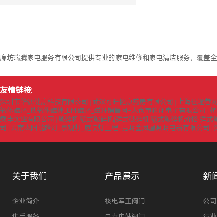
廊坊瑞腾家电服务有限公司提供专业的家电维修和家电清洁服务，覆盖全
友情链接:
深圳市华钛健康科技有限公司
武汉可旺健康药房有限公司
上海仕逢巷
|
|
氧体磁环_铁氧体磁棒_EMI磁环_磁环销售网-太仓市科翔电子有限公司
杭
|
乘申实业有限公司
破碎机|颚式破碎机|锤式破碎机|颚式破碎机价格|锤
|
司
云南太阳能路灯_景观灯_庭院灯工程-昆明金凤凰照明电器有限公司
|
|
关于我们
产品展示
新
企业简介
核电军工阀门
公司
售后服务
电力电站阀门
行业