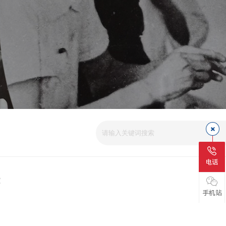
爱
电话
磁
手机站