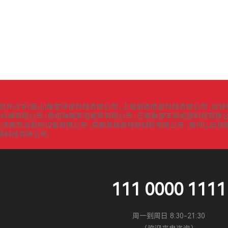
京环兴宇(唐山)橡塑环保科技有限公司
上海研透信息科技有限公司
镍锌
|
|
识标牌有限公司
廊坊瑞腾家电服务有限公司
云南泰源丰新能源科技有限
|
|
济南双佰数控设备有限公司
成都普瑞斯特新材料有限公司
湖州弘远纺
|
|
|
络科技有限公司
|
111 0000 1111
周一到周日 8:30-21:30