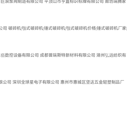
州巨浪泵阀制造有限公司
平顶山市亨鑫标识标牌有限公司
廊坊瑞腾家
公司
破碎机|颚式破碎机|锤式破碎机|颚式破碎机价格|锤式破碎机厂家
双佰数控设备有限公司
成都普瑞斯特新材料有限公司
湖州弘远纺织有
限公司
深圳全球星电子有限公司
惠州市惠城区坚达五金轻塑制品厂