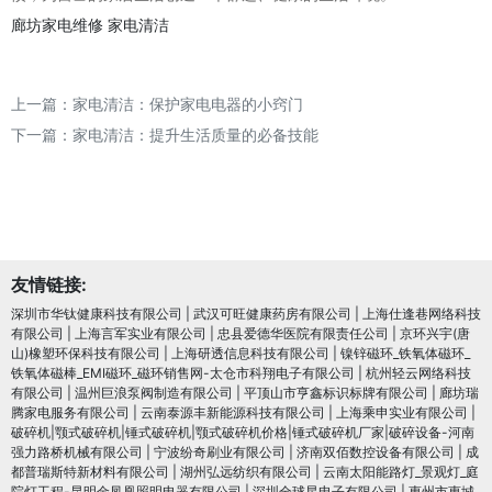
廊坊家电维修
家电清洁
上一篇：
家电清洁：保护家电电器的小窍门
下一篇：
家电清洁：提升生活质量的必备技能
友情链接:
深圳市华钛健康科技有限公司
|
武汉可旺健康药房有限公司
|
上海仕逢巷网络科技
有限公司
|
上海言军实业有限公司
|
忠县爱德华医院有限责任公司
|
京环兴宇(唐
山)橡塑环保科技有限公司
|
上海研透信息科技有限公司
|
镍锌磁环_铁氧体磁环_
铁氧体磁棒_EMI磁环_磁环销售网-太仓市科翔电子有限公司
|
杭州轻云网络科技
有限公司
|
温州巨浪泵阀制造有限公司
|
平顶山市亨鑫标识标牌有限公司
|
廊坊瑞
腾家电服务有限公司
|
云南泰源丰新能源科技有限公司
|
上海乘申实业有限公司
|
破碎机|颚式破碎机|锤式破碎机|颚式破碎机价格|锤式破碎机厂家|破碎设备-河南
强力路桥机械有限公司
|
宁波纷奇刷业有限公司
|
济南双佰数控设备有限公司
|
成
都普瑞斯特新材料有限公司
|
湖州弘远纺织有限公司
|
云南太阳能路灯_景观灯_庭
院灯工程-昆明金凤凰照明电器有限公司
|
深圳全球星电子有限公司
|
惠州市惠城