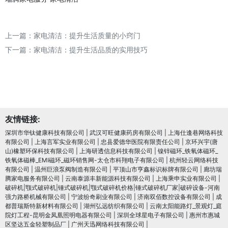
上一篇：
家电清洁：提升生活质量的小窍门
下一篇：
家电清洁：提升生活品质的实用技巧
友情链接:
深圳市华钛健康科技有限公司
|
武汉可旺健康药房有限公司
|
上海仕逢巷网络科技
有限公司
|
上海言军实业有限公司
|
忠县爱德华医院有限责任公司
|
京环兴宇(唐
山)橡塑环保科技有限公司
|
上海研透信息科技有限公司
|
镍锌磁环_铁氧体磁环_
铁氧体磁棒_EMI磁环_磁环销售网-太仓市科翔电子有限公司
|
杭州轻云网络科技
有限公司
|
温州巨浪泵阀制造有限公司
|
平顶山市亨鑫标识标牌有限公司
|
廊坊瑞
腾家电服务有限公司
|
云南泰源丰新能源科技有限公司
|
上海乘申实业有限公司
|
破碎机|颚式破碎机|锤式破碎机|颚式破碎机价格|锤式破碎机厂家|破碎设备-河南
强力路桥机械有限公司
|
宁波纷奇刷业有限公司
|
济南双佰数控设备有限公司
|
成
都普瑞斯特新材料有限公司
|
湖州弘远纺织有限公司
|
云南太阳能路灯_景观灯_庭
院灯工程-昆明金凤凰照明电器有限公司
|
深圳全球星电子有限公司
|
惠州市惠城
区坚达五金轻塑制品厂
|
广州天迅网络科技有限公司
|