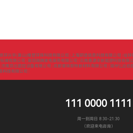
京环兴宇(唐山)橡塑环保科技有限公司
上海研透信息科技有限公司
镍锌
|
|
识标牌有限公司
廊坊瑞腾家电服务有限公司
云南泰源丰新能源科技有限
|
|
济南双佰数控设备有限公司
成都普瑞斯特新材料有限公司
湖州弘远纺
|
|
|
络科技有限公司
|
111 0000 1111
周一到周日 8:30-21:30
（欢迎来电咨询）