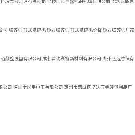
州巨浪泵阀制造有限公司
平顶山市亨鑫标识标牌有限公司
廊坊瑞腾家
公司
破碎机|颚式破碎机|锤式破碎机|颚式破碎机价格|锤式破碎机厂家
双佰数控设备有限公司
成都普瑞斯特新材料有限公司
湖州弘远纺织有
限公司
深圳全球星电子有限公司
惠州市惠城区坚达五金轻塑制品厂