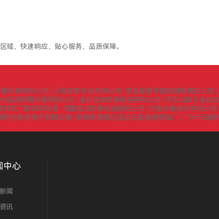
区域，快速响应，贴心服务，品质保障。
网络科技有限公司
上海言军实业有限公司
忠县爱德华医院有限责任公司
|
|
|
州轻云网络科技有限公司
温州巨浪泵阀制造有限公司
平顶山市亨鑫标
|
|
式破碎机厂家|破碎设备-河南强力路桥机械有限公司
宁波纷奇刷业有限公司
|
深圳全球星电子有限公司
惠州市惠城区坚达五金轻塑制品厂
广州天迅网
|
|
闻中心
新闻
资讯