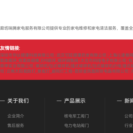
廊坊瑞腾家电服务有限公司提供专业的家电维修和家电清洁服务，覆盖全
友情链接:
深圳市华钛健康科技有限公司
武汉可旺健康药房有限公司
上海仕逢巷
|
|
氧体磁环_铁氧体磁棒_EMI磁环_磁环销售网-太仓市科翔电子有限公司
杭
|
乘申实业有限公司
破碎机|颚式破碎机|锤式破碎机|颚式破碎机价格|锤
|
司
云南太阳能路灯_景观灯_庭院灯工程-昆明金凤凰照明电器有限公司
|
|
关于我们
产品展示
新
企业简介
核电军工阀门
公司
售后服务
电力电站阀门
行业