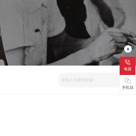
电话
爱
手机站
磁