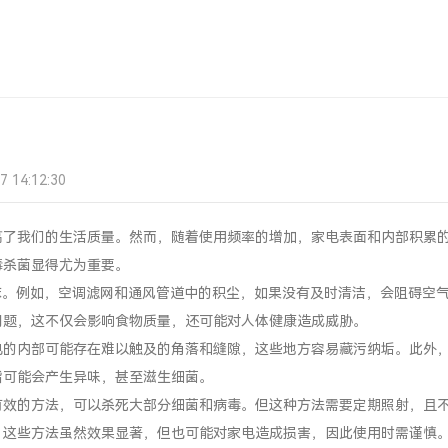
14:12:30
高了我们的生活质量。然而，随着使用频率的增加，家电表面和内部积累
毒杀菌显得尤为重要。
床。例如，空调滤网和通风管道中的积尘，如果没有及时清洁，会阻碍空
问题，这不仅会影响食物质量，还可能对人体健康造成威胁。
电的内部可能存在难以触及的角落和缝隙，这些地方容易藏污纳垢。此外
脂可能会产生异味，甚至滋生细菌。
有效的方法，可以杀死大部分细菌和病毒。但这种方法需要定期照射，且
。这些方法虽然效果显著，但也可能对家电造成损害，因此使用时需谨慎