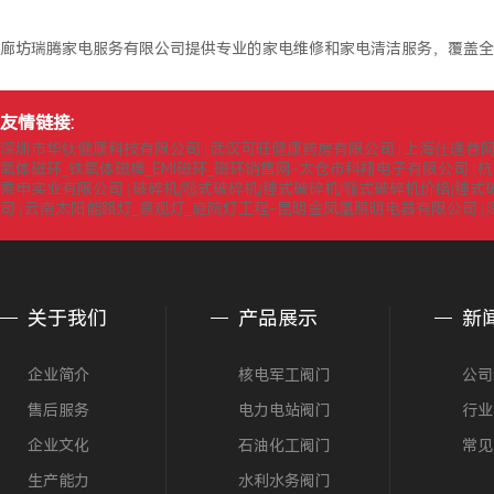
廊坊瑞腾家电服务有限公司提供专业的家电维修和家电清洁服务，覆盖全
友情链接:
深圳市华钛健康科技有限公司
武汉可旺健康药房有限公司
上海仕逢巷
|
|
氧体磁环_铁氧体磁棒_EMI磁环_磁环销售网-太仓市科翔电子有限公司
杭
|
乘申实业有限公司
破碎机|颚式破碎机|锤式破碎机|颚式破碎机价格|锤
|
司
云南太阳能路灯_景观灯_庭院灯工程-昆明金凤凰照明电器有限公司
|
|
关于我们
产品展示
新
企业简介
核电军工阀门
公司
售后服务
电力电站阀门
行业
企业文化
石油化工阀门
常见
生产能力
水利水务阀门