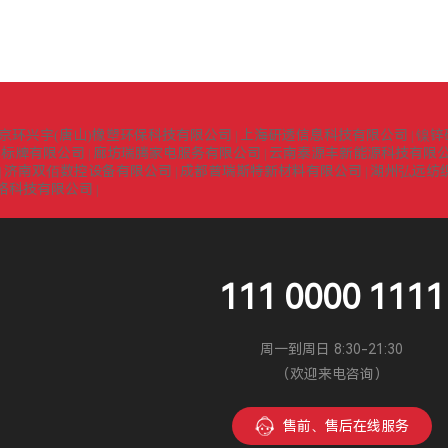
京环兴宇(唐山)橡塑环保科技有限公司
上海研透信息科技有限公司
镍锌
|
|
识标牌有限公司
廊坊瑞腾家电服务有限公司
云南泰源丰新能源科技有限
|
|
济南双佰数控设备有限公司
成都普瑞斯特新材料有限公司
湖州弘远纺
|
|
|
络科技有限公司
|
111 0000 1111
周一到周日 8:30-21:30
（欢迎来电咨询）
售前、售后在线服务