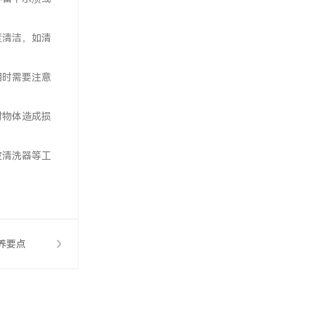
度清洁，如清
用时需要注意
对物体造成损
波清洗器等工
养要点