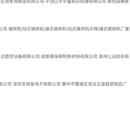
州巨浪泵阀制造有限公司
平顶山市亨鑫标识标牌有限公司
廊坊瑞腾家
公司
破碎机|颚式破碎机|锤式破碎机|颚式破碎机价格|锤式破碎机厂家
双佰数控设备有限公司
成都普瑞斯特新材料有限公司
湖州弘远纺织有
限公司
深圳全球星电子有限公司
惠州市惠城区坚达五金轻塑制品厂