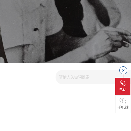
爱
电话
磁
手机站