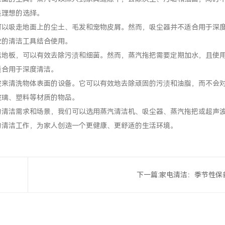
是理想的选择。
可以吸走地面上的尘土、毛发和宠物皮屑。然而，吸尘器并不适合用于深
业的清洁工具结合使用。
洁地板，可以有效去除污渍和细菌。然而，蒸汽拖把需要定期加水，且使
适合用于深度清洁。
波来清洗物体表面的设备。它可以有效地去除顽固的污渍和油脂，而不会
玻璃、塑料等材质的物品。
的清洁需求和场景，我们可以选用蒸汽清洁机、吸尘器、蒸汽拖把或超声
的清洁工作，为家人创造一个更健康、更舒适的生活环境。
下一篇:
家电清洁：季节性保