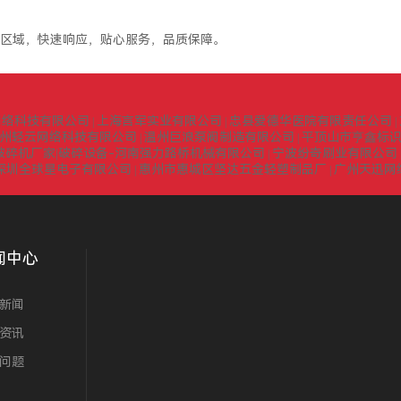
区域，快速响应，贴心服务，品质保障。
网络科技有限公司
上海言军实业有限公司
忠县爱德华医院有限责任公司
|
|
|
州轻云网络科技有限公司
温州巨浪泵阀制造有限公司
平顶山市亨鑫标
|
|
式破碎机厂家|破碎设备-河南强力路桥机械有限公司
宁波纷奇刷业有限公司
|
深圳全球星电子有限公司
惠州市惠城区坚达五金轻塑制品厂
广州天迅网
|
|
闻中心
新闻
资讯
问题