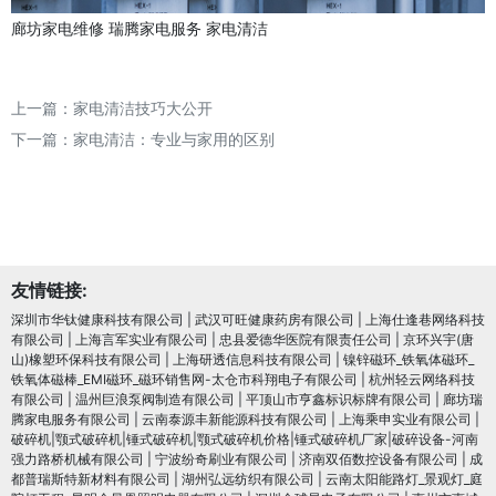
廊坊家电维修
瑞腾家电服务
家电清洁
上一篇：
家电清洁技巧大公开
下一篇：
家电清洁：专业与家用的区别
友情链接:
深圳市华钛健康科技有限公司
|
武汉可旺健康药房有限公司
|
上海仕逢巷网络科技
有限公司
|
上海言军实业有限公司
|
忠县爱德华医院有限责任公司
|
京环兴宇(唐
山)橡塑环保科技有限公司
|
上海研透信息科技有限公司
|
镍锌磁环_铁氧体磁环_
铁氧体磁棒_EMI磁环_磁环销售网-太仓市科翔电子有限公司
|
杭州轻云网络科技
有限公司
|
温州巨浪泵阀制造有限公司
|
平顶山市亨鑫标识标牌有限公司
|
廊坊瑞
腾家电服务有限公司
|
云南泰源丰新能源科技有限公司
|
上海乘申实业有限公司
|
破碎机|颚式破碎机|锤式破碎机|颚式破碎机价格|锤式破碎机厂家|破碎设备-河南
强力路桥机械有限公司
|
宁波纷奇刷业有限公司
|
济南双佰数控设备有限公司
|
成
都普瑞斯特新材料有限公司
|
湖州弘远纺织有限公司
|
云南太阳能路灯_景观灯_庭