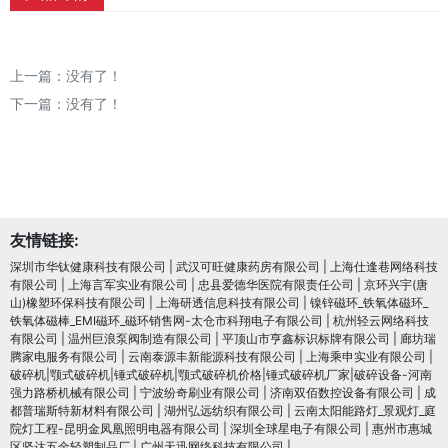
上一篇：没有了！
下一篇：没有了！
友情链接:
深圳市华钛健康科技有限公司
|
武汉可旺健康药房有限公司
|
上海仕逢巷网络科技
有限公司
|
上海言军实业有限公司
|
忠县爱德华医院有限责任公司
|
京环兴宇(唐
山)橡塑环保科技有限公司
|
上海研透信息科技有限公司
|
镍锌磁环_铁氧体磁环_
铁氧体磁棒_EMI磁环_磁环销售网-太仓市科翔电子有限公司
|
杭州轻云网络科技
有限公司
|
温州巨浪泵阀制造有限公司
|
平顶山市亨鑫标识标牌有限公司
|
廊坊瑞
腾家电服务有限公司
|
云南泰源丰新能源科技有限公司
|
上海乘申实业有限公司
|
破碎机|颚式破碎机|锤式破碎机|颚式破碎机价格|锤式破碎机厂家|破碎设备-河南
强力路桥机械有限公司
|
宁波纷奇刷业有限公司
|
济南双佰数控设备有限公司
|
成
都普瑞斯特新材料有限公司
|
湖州弘远纺织有限公司
|
云南太阳能路灯_景观灯_庭
院灯工程-昆明金凤凰照明电器有限公司
|
深圳全球星电子有限公司
|
惠州市惠城
区坚达五金轻塑制品厂
|
广州天迅网络科技有限公司
|