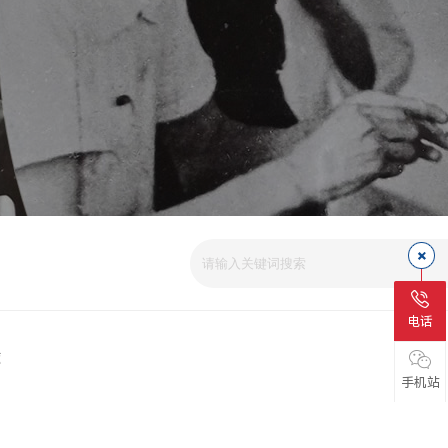
爱
电话
磁
手机站