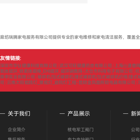
廊坊瑞腾家电服务有限公司提供专业的家电维修和家电清洁服务，覆盖全
友情链接:
深圳市华钛健康科技有限公司
武汉可旺健康药房有限公司
上海仕逢巷
|
|
氧体磁环_铁氧体磁棒_EMI磁环_磁环销售网-太仓市科翔电子有限公司
杭
|
乘申实业有限公司
破碎机|颚式破碎机|锤式破碎机|颚式破碎机价格|锤
|
司
云南太阳能路灯_景观灯_庭院灯工程-昆明金凤凰照明电器有限公司
|
|
关于我们
产品展示
新
企业简介
核电军工阀门
公司
售后服务
电力电站阀门
行业