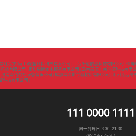
京环兴宇(唐山)橡塑环保科技有限公司
上海研透信息科技有限公司
镍锌
|
|
识标牌有限公司
廊坊瑞腾家电服务有限公司
云南泰源丰新能源科技有限
|
|
济南双佰数控设备有限公司
成都普瑞斯特新材料有限公司
湖州弘远纺
|
|
|
络科技有限公司
|
111 0000 1111
周一到周日 8:30-21:30