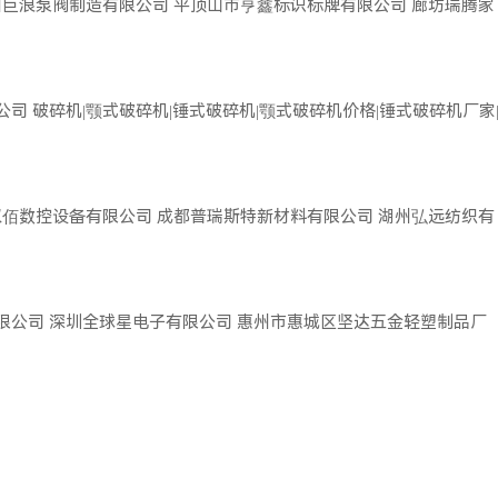
州巨浪泵阀制造有限公司
平顶山市亨鑫标识标牌有限公司
廊坊瑞腾家
公司
破碎机|颚式破碎机|锤式破碎机|颚式破碎机价格|锤式破碎机厂家
双佰数控设备有限公司
成都普瑞斯特新材料有限公司
湖州弘远纺织有
限公司
深圳全球星电子有限公司
惠州市惠城区坚达五金轻塑制品厂