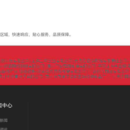
区域，快速响应，贴心服务，品质保障。
网络科技有限公司
上海言军实业有限公司
忠县爱德华医院有限责任公司
|
|
|
州轻云网络科技有限公司
温州巨浪泵阀制造有限公司
平顶山市亨鑫标
|
|
式破碎机厂家|破碎设备-河南强力路桥机械有限公司
宁波纷奇刷业有限公司
|
深圳全球星电子有限公司
惠州市惠城区坚达五金轻塑制品厂
广州天迅网
|
|
闻中心
新闻
资讯