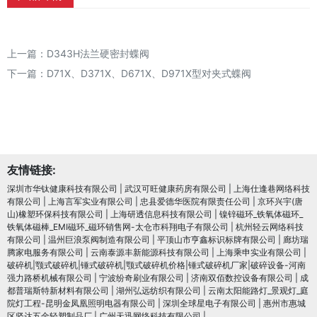
上一篇：
D343H法兰硬密封蝶阀
下一篇：
D71X、D371X、D671X、D971X型对夹式蝶阀
友情链接:
深圳市华钛健康科技有限公司
|
武汉可旺健康药房有限公司
|
上海仕逢巷网络科技
有限公司
|
上海言军实业有限公司
|
忠县爱德华医院有限责任公司
|
京环兴宇(唐
山)橡塑环保科技有限公司
|
上海研透信息科技有限公司
|
镍锌磁环_铁氧体磁环_
铁氧体磁棒_EMI磁环_磁环销售网-太仓市科翔电子有限公司
|
杭州轻云网络科技
有限公司
|
温州巨浪泵阀制造有限公司
|
平顶山市亨鑫标识标牌有限公司
|
廊坊瑞
腾家电服务有限公司
|
云南泰源丰新能源科技有限公司
|
上海乘申实业有限公司
|
破碎机|颚式破碎机|锤式破碎机|颚式破碎机价格|锤式破碎机厂家|破碎设备-河南
强力路桥机械有限公司
|
宁波纷奇刷业有限公司
|
济南双佰数控设备有限公司
|
成
都普瑞斯特新材料有限公司
|
湖州弘远纺织有限公司
|
云南太阳能路灯_景观灯_庭
院灯工程-昆明金凤凰照明电器有限公司
|
深圳全球星电子有限公司
|
惠州市惠城
区坚达五金轻塑制品厂
|
广州天迅网络科技有限公司
|