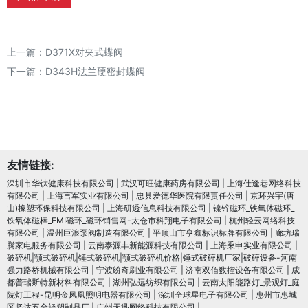
上一篇：
D371X对夹式蝶阀
下一篇：
D343H法兰硬密封蝶阀
友情链接:
深圳市华钛健康科技有限公司
|
武汉可旺健康药房有限公司
|
上海仕逢巷网络科技
有限公司
|
上海言军实业有限公司
|
忠县爱德华医院有限责任公司
|
京环兴宇(唐
山)橡塑环保科技有限公司
|
上海研透信息科技有限公司
|
镍锌磁环_铁氧体磁环_
铁氧体磁棒_EMI磁环_磁环销售网-太仓市科翔电子有限公司
|
杭州轻云网络科技
有限公司
|
温州巨浪泵阀制造有限公司
|
平顶山市亨鑫标识标牌有限公司
|
廊坊瑞
腾家电服务有限公司
|
云南泰源丰新能源科技有限公司
|
上海乘申实业有限公司
|
破碎机|颚式破碎机|锤式破碎机|颚式破碎机价格|锤式破碎机厂家|破碎设备-河南
强力路桥机械有限公司
|
宁波纷奇刷业有限公司
|
济南双佰数控设备有限公司
|
成
都普瑞斯特新材料有限公司
|
湖州弘远纺织有限公司
|
云南太阳能路灯_景观灯_庭
院灯工程-昆明金凤凰照明电器有限公司
|
深圳全球星电子有限公司
|
惠州市惠城
区坚达五金轻塑制品厂
|
广州天迅网络科技有限公司
|