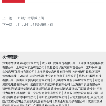
上一篇：
J11丝扣针形截止阀
下一篇：
J11，J41,J61锻钢截止阀
友情链接:
深圳市华钛健康科技有限公司
|
武汉可旺健康药房有限公司
|
上海仕逢巷网络科技
有限公司
|
上海言军实业有限公司
|
忠县爱德华医院有限责任公司
|
京环兴宇(唐
山)橡塑环保科技有限公司
|
上海研透信息科技有限公司
|
镍锌磁环_铁氧体磁环_
铁氧体磁棒_EMI磁环_磁环销售网-太仓市科翔电子有限公司
|
杭州轻云网络科技
有限公司
|
温州巨浪泵阀制造有限公司
|
平顶山市亨鑫标识标牌有限公司
|
廊坊瑞
腾家电服务有限公司
|
云南泰源丰新能源科技有限公司
|
上海乘申实业有限公司
|
破碎机|颚式破碎机|锤式破碎机|颚式破碎机价格|锤式破碎机厂家|破碎设备-河南
强力路桥机械有限公司
|
宁波纷奇刷业有限公司
|
济南双佰数控设备有限公司
|
成
都普瑞斯特新材料有限公司
|
湖州弘远纺织有限公司
|
云南太阳能路灯_景观灯_庭
院灯工程-昆明金凤凰照明电器有限公司
|
深圳全球星电子有限公司
|
惠州市惠城
区坚达五金轻塑制品厂
|
广州天迅网络科技有限公司
|