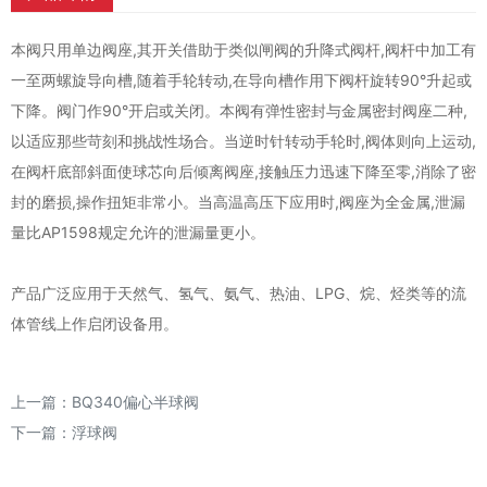
本阀只用单边阀座,其开关借助于类似闸阀的升降式阀杆,阀杆中加工有
一至两螺旋导向槽,随着手轮转动,在导向槽作用下阀杆旋转90°升起或
下降。阀门作90°开启或关闭。本阀有弹性密封与金属密封阀座二种,
以适应那些苛刻和挑战性场合。当逆时针转动手轮时,阀体则向上运动,
在阀杆底部斜面使球芯向后倾离阀座,接触压力迅速下降至零,消除了密
封的磨损,操作扭矩非常小。当高温高压下应用时,阀座为全金属,泄漏
量比AP1598规定允许的泄漏量更小。
产品广泛应用于天然气、氢气、氨气、热油、LPG、烷、烃类等的流
体管线上作启闭设备用。
上一篇：
BQ340偏心半球阀
下一篇：
浮球阀