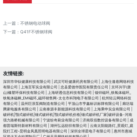
上一篇：
不锈钢电动球阀
下一篇：
Q41F不锈钢球阀
友情链接:
深圳市华钛健康科技有限公司
|
武汉可旺健康药房有限公司
|
上海仕逢巷网络科技
有限公司
|
上海言军实业有限公司
|
忠县爱德华医院有限责任公司
|
京环兴宇(唐
山)橡塑环保科技有限公司
|
上海研透信息科技有限公司
|
镍锌磁环_铁氧体磁环_
铁氧体磁棒_EMI磁环_磁环销售网-太仓市科翔电子有限公司
|
杭州轻云网络科技
有限公司
|
温州巨浪泵阀制造有限公司
|
平顶山市亨鑫标识标牌有限公司
|
廊坊瑞
腾家电服务有限公司
|
云南泰源丰新能源科技有限公司
|
上海乘申实业有限公司
|
破碎机|颚式破碎机|锤式破碎机|颚式破碎机价格|锤式破碎机厂家|破碎设备-河南
强力路桥机械有限公司
|
宁波纷奇刷业有限公司
|
济南双佰数控设备有限公司
|
成
都普瑞斯特新材料有限公司
|
湖州弘远纺织有限公司
|
云南太阳能路灯_景观灯_庭
院灯工程-昆明金凤凰照明电器有限公司
|
深圳全球星电子有限公司
|
惠州市惠城
区坚达五金轻塑制品厂
|
广州天迅网络科技有限公司
|