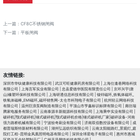
上一篇：
CF8C不锈钢闸阀
下一篇：
平板闸阀
友情链接:
深圳市华钛健康科技有限公司
|
武汉可旺健康药房有限公司
|
上海仕逢巷网络科技
有限公司
|
上海言军实业有限公司
|
忠县爱德华医院有限责任公司
|
京环兴宇(唐
山)橡塑环保科技有限公司
|
上海研透信息科技有限公司
|
镍锌磁环_铁氧体磁环_
铁氧体磁棒_EMI磁环_磁环销售网-太仓市科翔电子有限公司
|
杭州轻云网络科技
有限公司
|
温州巨浪泵阀制造有限公司
|
平顶山市亨鑫标识标牌有限公司
|
廊坊瑞
腾家电服务有限公司
|
云南泰源丰新能源科技有限公司
|
上海乘申实业有限公司
|
破碎机|颚式破碎机|锤式破碎机|颚式破碎机价格|锤式破碎机厂家|破碎设备-河南
强力路桥机械有限公司
|
宁波纷奇刷业有限公司
|
济南双佰数控设备有限公司
|
成
都普瑞斯特新材料有限公司
|
湖州弘远纺织有限公司
|
云南太阳能路灯_景观灯_庭
院灯工程-昆明金凤凰照明电器有限公司
|
深圳全球星电子有限公司
|
惠州市惠城
区坚达五金轻塑制品厂
|
广州天迅网络科技有限公司
|