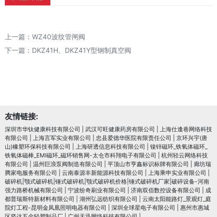
上一篇：
WZ40波纹管闸阀
下一篇：
DKZ41H、DKZ41Y型钢制真空阀
友情链接:
深圳市华钛健康科技有限公司
|
武汉可旺健康药房有限公司
|
上海仕逢巷网络科技
有限公司
|
上海言军实业有限公司
|
忠县爱德华医院有限责任公司
|
京环兴宇(唐
山)橡塑环保科技有限公司
|
上海研透信息科技有限公司
|
镍锌磁环_铁氧体磁环_
铁氧体磁棒_EMI磁环_磁环销售网-太仓市科翔电子有限公司
|
杭州轻云网络科技
有限公司
|
温州巨浪泵阀制造有限公司
|
平顶山市亨鑫标识标牌有限公司
|
廊坊瑞
腾家电服务有限公司
|
云南泰源丰新能源科技有限公司
|
上海乘申实业有限公司
|
破碎机|颚式破碎机|锤式破碎机|颚式破碎机价格|锤式破碎机厂家|破碎设备-河南
强力路桥机械有限公司
|
宁波纷奇刷业有限公司
|
济南双佰数控设备有限公司
|
成
都普瑞斯特新材料有限公司
|
湖州弘远纺织有限公司
|
云南太阳能路灯_景观灯_庭
院灯工程-昆明金凤凰照明电器有限公司
|
深圳全球星电子有限公司
|
惠州市惠城
区坚达五金轻塑制品厂
|
广州天迅网络科技有限公司
|