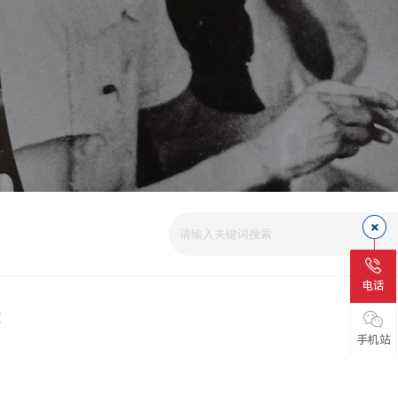
爱
电话
磁
手机站