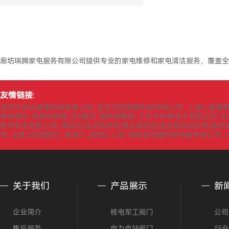
廊坊瑞腾家电服务有限公司提供专业的家电维修和家电清洁服务，覆盖全
友情链接:
深圳市华钛健康科技有限公司
武汉可旺健康药房有限公司
上海仕逢巷
|
|
氧体磁环_铁氧体磁棒_EMI磁环_磁环销售网-太仓市科翔电子有限公司
杭
|
乘申实业有限公司
破碎机|颚式破碎机|锤式破碎机|颚式破碎机价格|锤
|
司
云南太阳能路灯_景观灯_庭院灯工程-昆明金凤凰照明电器有限公司
|
|
关于我们
产品展示
新
企业简介
核电军工阀门
公司
售后服务
电力电站阀门
行业