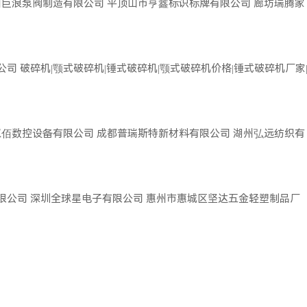
州巨浪泵阀制造有限公司
平顶山市亨鑫标识标牌有限公司
廊坊瑞腾家
公司
破碎机|颚式破碎机|锤式破碎机|颚式破碎机价格|锤式破碎机厂家
双佰数控设备有限公司
成都普瑞斯特新材料有限公司
湖州弘远纺织有
限公司
深圳全球星电子有限公司
惠州市惠城区坚达五金轻塑制品厂