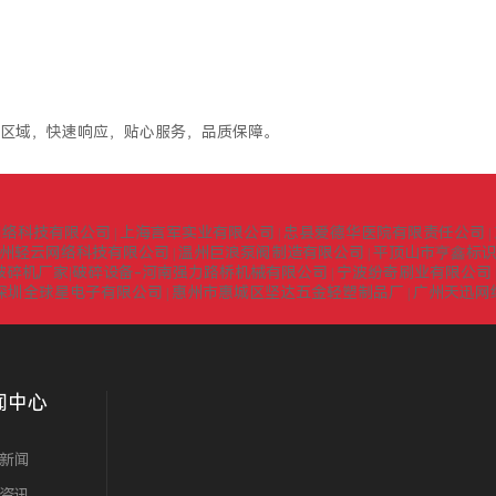
区域，快速响应，贴心服务，品质保障。
网络科技有限公司
上海言军实业有限公司
忠县爱德华医院有限责任公司
|
|
|
州轻云网络科技有限公司
温州巨浪泵阀制造有限公司
平顶山市亨鑫标
|
|
式破碎机厂家|破碎设备-河南强力路桥机械有限公司
宁波纷奇刷业有限公司
|
深圳全球星电子有限公司
惠州市惠城区坚达五金轻塑制品厂
广州天迅网
|
|
闻中心
新闻
资讯