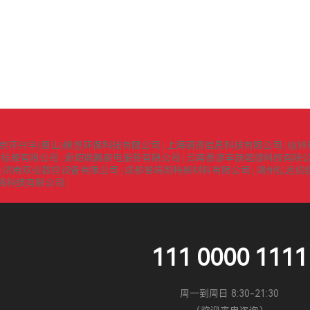
京环兴宇(唐山)橡塑环保科技有限公司
上海研透信息科技有限公司
镍锌
|
|
识标牌有限公司
廊坊瑞腾家电服务有限公司
云南泰源丰新能源科技有限
|
|
济南双佰数控设备有限公司
成都普瑞斯特新材料有限公司
湖州弘远纺
|
|
|
络科技有限公司
|
111 0000 1111
周一到周日 8:30-21:30