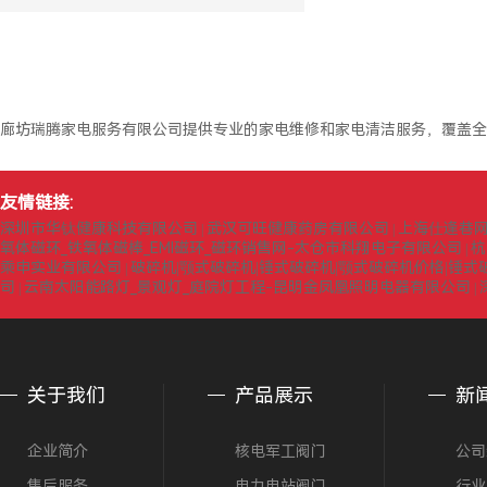
廊坊瑞腾家电服务有限公司提供专业的家电维修和家电清洁服务，覆盖全
友情链接:
深圳市华钛健康科技有限公司
武汉可旺健康药房有限公司
上海仕逢巷
|
|
氧体磁环_铁氧体磁棒_EMI磁环_磁环销售网-太仓市科翔电子有限公司
杭
|
乘申实业有限公司
破碎机|颚式破碎机|锤式破碎机|颚式破碎机价格|锤
|
司
云南太阳能路灯_景观灯_庭院灯工程-昆明金凤凰照明电器有限公司
|
|
关于我们
产品展示
新
企业简介
核电军工阀门
公司
售后服务
电力电站阀门
行业