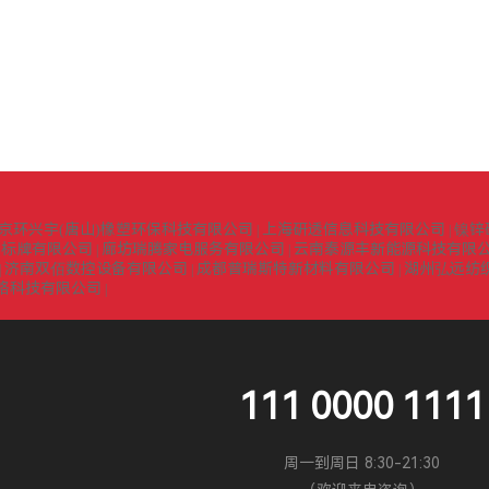
京环兴宇(唐山)橡塑环保科技有限公司
上海研透信息科技有限公司
镍锌
|
|
识标牌有限公司
廊坊瑞腾家电服务有限公司
云南泰源丰新能源科技有限
|
|
济南双佰数控设备有限公司
成都普瑞斯特新材料有限公司
湖州弘远纺
|
|
|
络科技有限公司
|
111 0000 1111
周一到周日 8:30-21:30