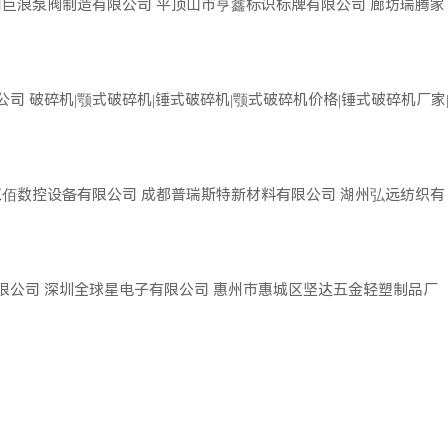
州巨浪泵阀制造有限公司
平顶山市亨鑫标识标牌有限公司
廊坊瑞腾家
公司
破碎机|颚式破碎机|锤式破碎机|颚式破碎机价格|锤式破碎机厂家
双佰数控设备有限公司
成都普瑞斯特新材料有限公司
湖州弘远纺织有
限公司
深圳全球星电子有限公司
惠州市惠城区坚达五金轻塑制品厂