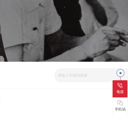
爱
电话
磁
手机站