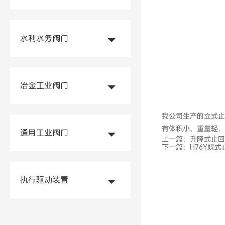
水利水务阀门
冶金工业阀门
我公司生产的立式止
有体积小、重量轻、
通用工业阀门
上一篇：
升降式止回
下一篇：
H76Y蝶式
执行驱动装置