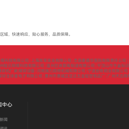
区域，快速响应，贴心服务，品质保障。
网络科技有限公司
上海言军实业有限公司
忠县爱德华医院有限责任公司
|
|
|
州轻云网络科技有限公司
温州巨浪泵阀制造有限公司
平顶山市亨鑫标
|
|
式破碎机厂家|破碎设备-河南强力路桥机械有限公司
宁波纷奇刷业有限公司
|
深圳全球星电子有限公司
惠州市惠城区坚达五金轻塑制品厂
广州天迅网
|
|
闻中心
新闻
资讯