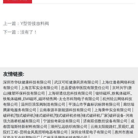
上一篇：
Y型管接放料阀
下一篇：没有了！
友情链接:
深圳市华钛健康科技有限公司
|
武汉可旺健康药房有限公司
|
上海仕逢巷网络科技
有限公司
|
上海言军实业有限公司
|
忠县爱德华医院有限责任公司
|
京环兴宇(唐
山)橡塑环保科技有限公司
|
上海研透信息科技有限公司
|
镍锌磁环_铁氧体磁环_
铁氧体磁棒_EMI磁环_磁环销售网-太仓市科翔电子有限公司
|
杭州轻云网络科技
有限公司
|
温州巨浪泵阀制造有限公司
|
平顶山市亨鑫标识标牌有限公司
|
廊坊瑞
腾家电服务有限公司
|
云南泰源丰新能源科技有限公司
|
上海乘申实业有限公司
|
破碎机|颚式破碎机|锤式破碎机|颚式破碎机价格|锤式破碎机厂家|破碎设备-河南
强力路桥机械有限公司
|
宁波纷奇刷业有限公司
|
济南双佰数控设备有限公司
|
成
都普瑞斯特新材料有限公司
|
湖州弘远纺织有限公司
|
云南太阳能路灯_景观灯_庭
院灯工程-昆明金凤凰照明电器有限公司
|
深圳全球星电子有限公司
|
惠州市惠城
区坚达五金轻塑制品厂
|
广州天迅网络科技有限公司
|