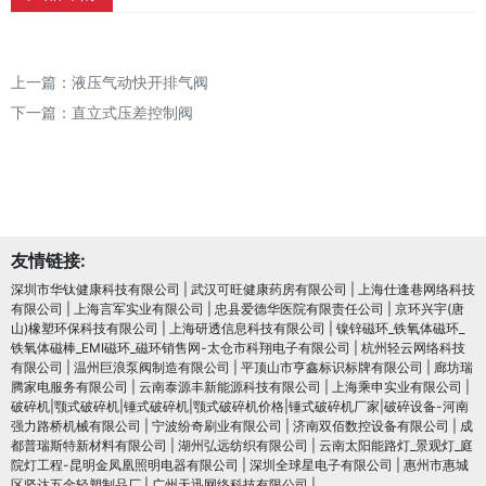
上一篇：
液压气动快开排气阀
下一篇：
直立式压差控制阀
友情链接:
深圳市华钛健康科技有限公司
|
武汉可旺健康药房有限公司
|
上海仕逢巷网络科技
有限公司
|
上海言军实业有限公司
|
忠县爱德华医院有限责任公司
|
京环兴宇(唐
山)橡塑环保科技有限公司
|
上海研透信息科技有限公司
|
镍锌磁环_铁氧体磁环_
铁氧体磁棒_EMI磁环_磁环销售网-太仓市科翔电子有限公司
|
杭州轻云网络科技
有限公司
|
温州巨浪泵阀制造有限公司
|
平顶山市亨鑫标识标牌有限公司
|
廊坊瑞
腾家电服务有限公司
|
云南泰源丰新能源科技有限公司
|
上海乘申实业有限公司
|
破碎机|颚式破碎机|锤式破碎机|颚式破碎机价格|锤式破碎机厂家|破碎设备-河南
强力路桥机械有限公司
|
宁波纷奇刷业有限公司
|
济南双佰数控设备有限公司
|
成
都普瑞斯特新材料有限公司
|
湖州弘远纺织有限公司
|
云南太阳能路灯_景观灯_庭
院灯工程-昆明金凤凰照明电器有限公司
|
深圳全球星电子有限公司
|
惠州市惠城
区坚达五金轻塑制品厂
|
广州天迅网络科技有限公司
|