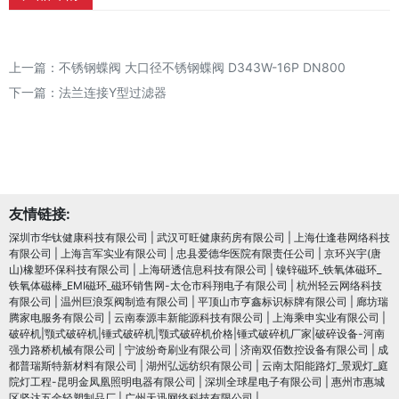
上一篇：
不锈钢蝶阀 大口径不锈钢蝶阀 D343W-16P DN800
下一篇：
法兰连接Y型过滤器
友情链接:
深圳市华钛健康科技有限公司
|
武汉可旺健康药房有限公司
|
上海仕逢巷网络科技
有限公司
|
上海言军实业有限公司
|
忠县爱德华医院有限责任公司
|
京环兴宇(唐
山)橡塑环保科技有限公司
|
上海研透信息科技有限公司
|
镍锌磁环_铁氧体磁环_
铁氧体磁棒_EMI磁环_磁环销售网-太仓市科翔电子有限公司
|
杭州轻云网络科技
有限公司
|
温州巨浪泵阀制造有限公司
|
平顶山市亨鑫标识标牌有限公司
|
廊坊瑞
腾家电服务有限公司
|
云南泰源丰新能源科技有限公司
|
上海乘申实业有限公司
|
破碎机|颚式破碎机|锤式破碎机|颚式破碎机价格|锤式破碎机厂家|破碎设备-河南
强力路桥机械有限公司
|
宁波纷奇刷业有限公司
|
济南双佰数控设备有限公司
|
成
都普瑞斯特新材料有限公司
|
湖州弘远纺织有限公司
|
云南太阳能路灯_景观灯_庭
院灯工程-昆明金凤凰照明电器有限公司
|
深圳全球星电子有限公司
|
惠州市惠城
区坚达五金轻塑制品厂
|
广州天迅网络科技有限公司
|