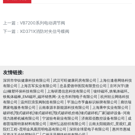
上一篇：
VB7200系列电动调节阀
下一篇：
XD371X消防对夹信号蝶阀
友情链接:
深圳市华钛健康科技有限公司
|
武汉可旺健康药房有限公司
|
上海仕逢巷网络科技
有限公司
|
上海言军实业有限公司
|
忠县爱德华医院有限责任公司
|
京环兴宇(唐
山)橡塑环保科技有限公司
|
上海研透信息科技有限公司
|
镍锌磁环_铁氧体磁环_
铁氧体磁棒_EMI磁环_磁环销售网-太仓市科翔电子有限公司
|
杭州轻云网络科技
有限公司
|
温州巨浪泵阀制造有限公司
|
平顶山市亨鑫标识标牌有限公司
|
廊坊瑞
腾家电服务有限公司
|
云南泰源丰新能源科技有限公司
|
上海乘申实业有限公司
|
破碎机|颚式破碎机|锤式破碎机|颚式破碎机价格|锤式破碎机厂家|破碎设备-河南
强力路桥机械有限公司
|
宁波纷奇刷业有限公司
|
济南双佰数控设备有限公司
|
成
都普瑞斯特新材料有限公司
|
湖州弘远纺织有限公司
|
云南太阳能路灯_景观灯_庭
院灯工程-昆明金凤凰照明电器有限公司
|
深圳全球星电子有限公司
|
惠州市惠城
区坚达五金轻塑制品厂
|
广州天迅网络科技有限公司
|