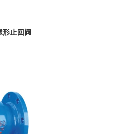
阻球形止回阀