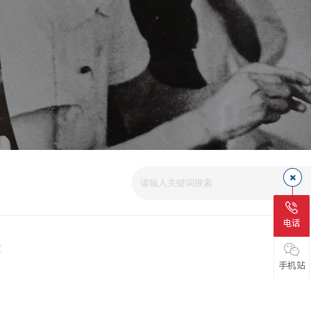
爱
电话
磁
手机站