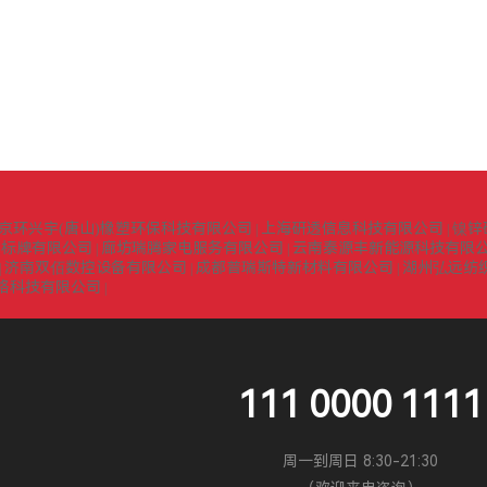
京环兴宇(唐山)橡塑环保科技有限公司
上海研透信息科技有限公司
镍锌
|
|
识标牌有限公司
廊坊瑞腾家电服务有限公司
云南泰源丰新能源科技有限
|
|
济南双佰数控设备有限公司
成都普瑞斯特新材料有限公司
湖州弘远纺
|
|
|
络科技有限公司
|
111 0000 1111
周一到周日 8:30-21:30