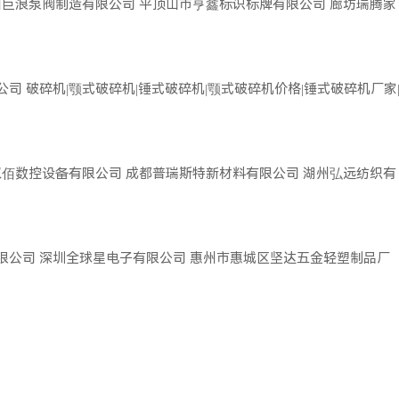
州巨浪泵阀制造有限公司
平顶山市亨鑫标识标牌有限公司
廊坊瑞腾家
公司
破碎机|颚式破碎机|锤式破碎机|颚式破碎机价格|锤式破碎机厂家
双佰数控设备有限公司
成都普瑞斯特新材料有限公司
湖州弘远纺织有
限公司
深圳全球星电子有限公司
惠州市惠城区坚达五金轻塑制品厂