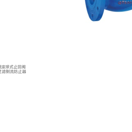
滑道滚球式止回阀
A过滤倒流防止器