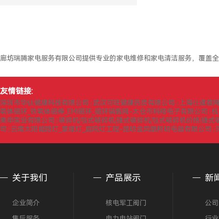
廊坊瑞腾家电服务有限公司提供专业的家电维修和家电清洁服务，覆盖全
友情链接:
深圳市华钛健康科技有限公司
武汉可旺健康药房有限公司
上海仕逢巷
|
|
氧体磁环_铁氧体磁棒_EMI磁环_磁环销售网-太仓市科翔电子有限公司
杭
|
乘申实业有限公司
破碎机|颚式破碎机|锤式破碎机|颚式破碎机价格|锤
|
司
云南太阳能路灯_景观灯_庭院灯工程-昆明金凤凰照明电器有限公司
|
|
关于我们
产品展示
新
企业简介
核电军工阀门
公司
售后服务
电力电站阀门
行业