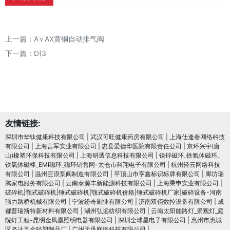
上一篇：
A∨AX黄铜自动排气阀
下一篇：
D(3
友情链接:
深圳市华钛健康科技有限公司
|
武汉可旺健康药房有限公司
|
上海仕逢巷网络科技
有限公司
|
上海言军实业有限公司
|
忠县爱德华医院有限责任公司
|
京环兴宇(唐
山)橡塑环保科技有限公司
|
上海研透信息科技有限公司
|
镍锌磁环_铁氧体磁环_
铁氧体磁棒_EMI磁环_磁环销售网-太仓市科翔电子有限公司
|
杭州轻云网络科技
有限公司
|
温州巨浪泵阀制造有限公司
|
平顶山市亨鑫标识标牌有限公司
|
廊坊瑞
腾家电服务有限公司
|
云南泰源丰新能源科技有限公司
|
上海乘申实业有限公司
|
破碎机|颚式破碎机|锤式破碎机|颚式破碎机价格|锤式破碎机厂家|破碎设备-河南
强力路桥机械有限公司
|
宁波纷奇刷业有限公司
|
济南双佰数控设备有限公司
|
成
都普瑞斯特新材料有限公司
|
湖州弘远纺织有限公司
|
云南太阳能路灯_景观灯_庭
院灯工程-昆明金凤凰照明电器有限公司
|
深圳全球星电子有限公司
|
惠州市惠城
区坚达五金轻塑制品厂
|
广州天迅网络科技有限公司
|