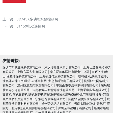
上一篇：
JD745X多功能水泵控制阀
下一篇：
J145X电动遥控阀
友情链接:
深圳市华钛健康科技有限公司
|
武汉可旺健康药房有限公司
|
上海仕逢巷网络科技
有限公司
|
上海言军实业有限公司
|
忠县爱德华医院有限责任公司
|
京环兴宇(唐
山)橡塑环保科技有限公司
|
上海研透信息科技有限公司
|
镍锌磁环_铁氧体磁环_
铁氧体磁棒_EMI磁环_磁环销售网-太仓市科翔电子有限公司
|
杭州轻云网络科技
有限公司
|
温州巨浪泵阀制造有限公司
|
平顶山市亨鑫标识标牌有限公司
|
廊坊瑞
腾家电服务有限公司
|
云南泰源丰新能源科技有限公司
|
上海乘申实业有限公司
|
破碎机|颚式破碎机|锤式破碎机|颚式破碎机价格|锤式破碎机厂家|破碎设备-河南
强力路桥机械有限公司
|
宁波纷奇刷业有限公司
|
济南双佰数控设备有限公司
|
成
都普瑞斯特新材料有限公司
|
湖州弘远纺织有限公司
|
云南太阳能路灯_景观灯_庭
院灯工程-昆明金凤凰照明电器有限公司
|
深圳全球星电子有限公司
|
惠州市惠城
区坚达五金轻塑制品厂
|
广州天迅网络科技有限公司
|