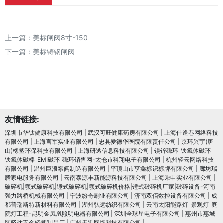
上一篇：
美标闸阀8寸-150
下一篇：
美标铸钢闸阀
友情链接:
深圳市华钛健康科技有限公司
|
武汉可旺健康药房有限公司
|
上海仕逢巷网络科技
有限公司
|
上海言军实业有限公司
|
忠县爱德华医院有限责任公司
|
京环兴宇(唐
山)橡塑环保科技有限公司
|
上海研透信息科技有限公司
|
镍锌磁环_铁氧体磁环_
铁氧体磁棒_EMI磁环_磁环销售网-太仓市科翔电子有限公司
|
杭州轻云网络科技
有限公司
|
温州巨浪泵阀制造有限公司
|
平顶山市亨鑫标识标牌有限公司
|
廊坊瑞
腾家电服务有限公司
|
云南泰源丰新能源科技有限公司
|
上海乘申实业有限公司
|
破碎机|颚式破碎机|锤式破碎机|颚式破碎机价格|锤式破碎机厂家|破碎设备-河南
强力路桥机械有限公司
|
宁波纷奇刷业有限公司
|
济南双佰数控设备有限公司
|
成
都普瑞斯特新材料有限公司
|
湖州弘远纺织有限公司
|
云南太阳能路灯_景观灯_庭
院灯工程-昆明金凤凰照明电器有限公司
|
深圳全球星电子有限公司
|
惠州市惠城
区坚达五金轻塑制品厂
|
广州天迅网络科技有限公司
|