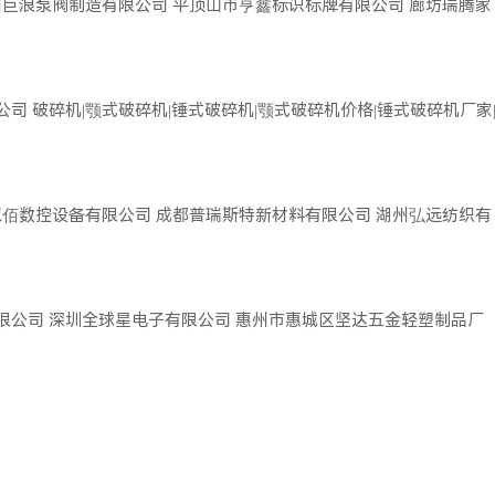
州巨浪泵阀制造有限公司
平顶山市亨鑫标识标牌有限公司
廊坊瑞腾家
公司
破碎机|颚式破碎机|锤式破碎机|颚式破碎机价格|锤式破碎机厂家
双佰数控设备有限公司
成都普瑞斯特新材料有限公司
湖州弘远纺织有
限公司
深圳全球星电子有限公司
惠州市惠城区坚达五金轻塑制品厂