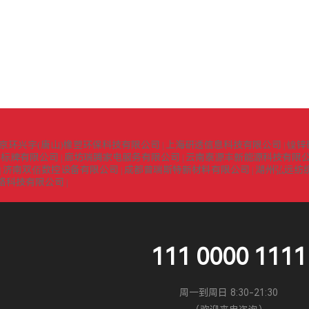
京环兴宇(唐山)橡塑环保科技有限公司
上海研透信息科技有限公司
镍锌
|
|
识标牌有限公司
廊坊瑞腾家电服务有限公司
云南泰源丰新能源科技有限
|
|
济南双佰数控设备有限公司
成都普瑞斯特新材料有限公司
湖州弘远纺
|
|
|
络科技有限公司
|
111 0000 1111
周一到周日 8:30-21:30