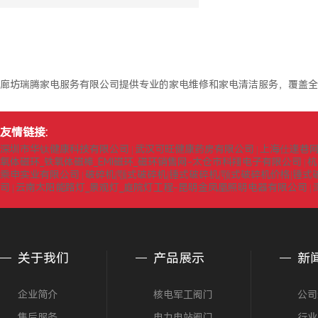
廊坊瑞腾家电服务有限公司提供专业的家电维修和家电清洁服务，覆盖全
友情链接:
深圳市华钛健康科技有限公司
武汉可旺健康药房有限公司
上海仕逢巷
|
|
氧体磁环_铁氧体磁棒_EMI磁环_磁环销售网-太仓市科翔电子有限公司
杭
|
乘申实业有限公司
破碎机|颚式破碎机|锤式破碎机|颚式破碎机价格|锤
|
司
云南太阳能路灯_景观灯_庭院灯工程-昆明金凤凰照明电器有限公司
|
|
关于我们
产品展示
新
企业简介
核电军工阀门
公司
售后服务
电力电站阀门
行业