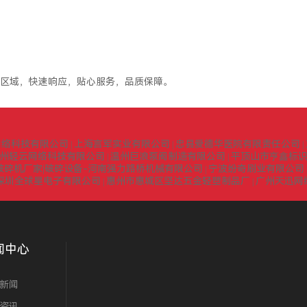
区域，快速响应，贴心服务，品质保障。
网络科技有限公司
上海言军实业有限公司
忠县爱德华医院有限责任公司
|
|
|
州轻云网络科技有限公司
温州巨浪泵阀制造有限公司
平顶山市亨鑫标
|
|
式破碎机厂家|破碎设备-河南强力路桥机械有限公司
宁波纷奇刷业有限公司
|
深圳全球星电子有限公司
惠州市惠城区坚达五金轻塑制品厂
广州天迅网
|
|
闻中心
新闻
资讯