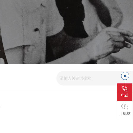
爱
电话
磁
手机站