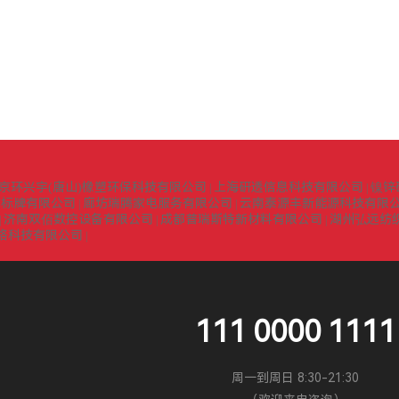
京环兴宇(唐山)橡塑环保科技有限公司
上海研透信息科技有限公司
镍锌
|
|
识标牌有限公司
廊坊瑞腾家电服务有限公司
云南泰源丰新能源科技有限
|
|
济南双佰数控设备有限公司
成都普瑞斯特新材料有限公司
湖州弘远纺
|
|
|
络科技有限公司
|
111 0000 1111
周一到周日 8:30-21:30