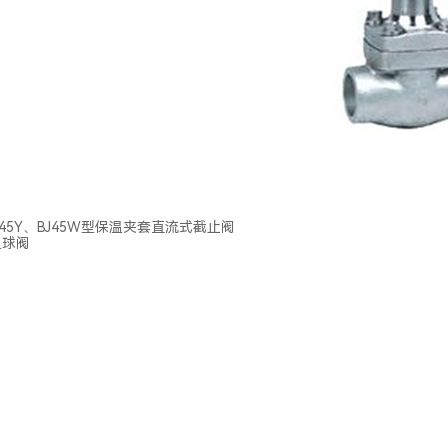
BJ45Y、BJ45W型保温夹套直流式截止阀
温球阀