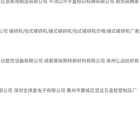
州巨浪泵阀制造有限公司
平顶山市亨鑫标识标牌有限公司
廊坊瑞腾家
公司
破碎机|颚式破碎机|锤式破碎机|颚式破碎机价格|锤式破碎机厂家
双佰数控设备有限公司
成都普瑞斯特新材料有限公司
湖州弘远纺织有
限公司
深圳全球星电子有限公司
惠州市惠城区坚达五金轻塑制品厂