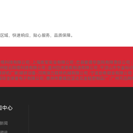
区域，快速响应，贴心服务，品质保障。
网络科技有限公司
上海言军实业有限公司
忠县爱德华医院有限责任公司
|
|
|
州轻云网络科技有限公司
温州巨浪泵阀制造有限公司
平顶山市亨鑫标
|
|
式破碎机厂家|破碎设备-河南强力路桥机械有限公司
宁波纷奇刷业有限公司
|
深圳全球星电子有限公司
惠州市惠城区坚达五金轻塑制品厂
广州天迅网
|
|
闻中心
新闻
资讯