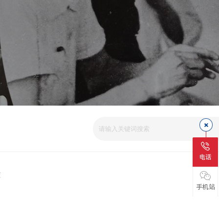
爱
电话
磁
手机站