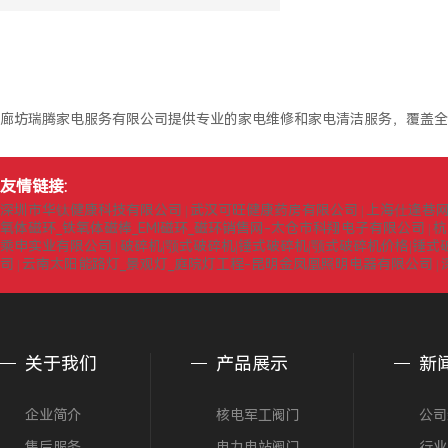
廊坊瑞腾家电服务有限公司提供专业的家电维修和家电清洁服务，覆盖全
友情链接:
深圳市华钛健康科技有限公司
武汉可旺健康药房有限公司
上海仕逢巷
|
|
氧体磁环_铁氧体磁棒_EMI磁环_磁环销售网-太仓市科翔电子有限公司
杭
|
乘申实业有限公司
破碎机|颚式破碎机|锤式破碎机|颚式破碎机价格|锤
|
司
云南太阳能路灯_景观灯_庭院灯工程-昆明金凤凰照明电器有限公司
|
|
关于我们
产品展示
新
企业简介
核电军工阀门
公司
售后服务
电力电站阀门
行业