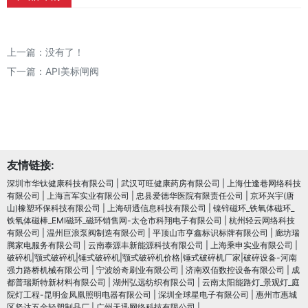
上一篇：没有了！
下一篇：
API美标闸阀
友情链接:
深圳市华钛健康科技有限公司
|
武汉可旺健康药房有限公司
|
上海仕逢巷网络科技
有限公司
|
上海言军实业有限公司
|
忠县爱德华医院有限责任公司
|
京环兴宇(唐
山)橡塑环保科技有限公司
|
上海研透信息科技有限公司
|
镍锌磁环_铁氧体磁环_
铁氧体磁棒_EMI磁环_磁环销售网-太仓市科翔电子有限公司
|
杭州轻云网络科技
有限公司
|
温州巨浪泵阀制造有限公司
|
平顶山市亨鑫标识标牌有限公司
|
廊坊瑞
腾家电服务有限公司
|
云南泰源丰新能源科技有限公司
|
上海乘申实业有限公司
|
破碎机|颚式破碎机|锤式破碎机|颚式破碎机价格|锤式破碎机厂家|破碎设备-河南
强力路桥机械有限公司
|
宁波纷奇刷业有限公司
|
济南双佰数控设备有限公司
|
成
都普瑞斯特新材料有限公司
|
湖州弘远纺织有限公司
|
云南太阳能路灯_景观灯_庭
院灯工程-昆明金凤凰照明电器有限公司
|
深圳全球星电子有限公司
|
惠州市惠城
区坚达五金轻塑制品厂
|
广州天迅网络科技有限公司
|