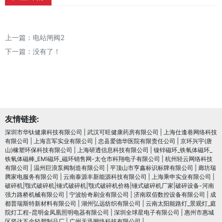
上一篇：
电站闸阀2
下一篇：没有了！
友情链接:
深圳市华钛健康科技有限公司
|
武汉可旺健康药房有限公司
|
上海仕逢巷网络科技
有限公司
|
上海言军实业有限公司
|
忠县爱德华医院有限责任公司
|
京环兴宇(唐
山)橡塑环保科技有限公司
|
上海研透信息科技有限公司
|
镍锌磁环_铁氧体磁环_
铁氧体磁棒_EMI磁环_磁环销售网-太仓市科翔电子有限公司
|
杭州轻云网络科技
有限公司
|
温州巨浪泵阀制造有限公司
|
平顶山市亨鑫标识标牌有限公司
|
廊坊瑞
腾家电服务有限公司
|
云南泰源丰新能源科技有限公司
|
上海乘申实业有限公司
|
破碎机|颚式破碎机|锤式破碎机|颚式破碎机价格|锤式破碎机厂家|破碎设备-河南
强力路桥机械有限公司
|
宁波纷奇刷业有限公司
|
济南双佰数控设备有限公司
|
成
都普瑞斯特新材料有限公司
|
湖州弘远纺织有限公司
|
云南太阳能路灯_景观灯_庭
院灯工程-昆明金凤凰照明电器有限公司
|
深圳全球星电子有限公司
|
惠州市惠城
区坚达五金轻塑制品厂
|
广州天迅网络科技有限公司
|