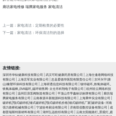
廊坊家电维修
瑞腾家电服务
家电清洁
上一篇：
家电清洁：定期检查的必要性
下一篇：
家电清洁：环保清洁剂的选择
友情链接:
深圳市华钛健康科技有限公司
|
武汉可旺健康药房有限公司
|
上海仕逢巷网络科技
有限公司
|
上海言军实业有限公司
|
忠县爱德华医院有限责任公司
|
京环兴宇(唐
山)橡塑环保科技有限公司
|
上海研透信息科技有限公司
|
镍锌磁环_铁氧体磁环_
铁氧体磁棒_EMI磁环_磁环销售网-太仓市科翔电子有限公司
|
杭州轻云网络科技
有限公司
|
温州巨浪泵阀制造有限公司
|
平顶山市亨鑫标识标牌有限公司
|
廊坊瑞
腾家电服务有限公司
|
云南泰源丰新能源科技有限公司
|
上海乘申实业有限公司
|
破碎机|颚式破碎机|锤式破碎机|颚式破碎机价格|锤式破碎机厂家|破碎设备-河南
强力路桥机械有限公司
|
宁波纷奇刷业有限公司
|
济南双佰数控设备有限公司
|
成
都普瑞斯特新材料有限公司
|
湖州弘远纺织有限公司
|
云南太阳能路灯_景观灯_庭